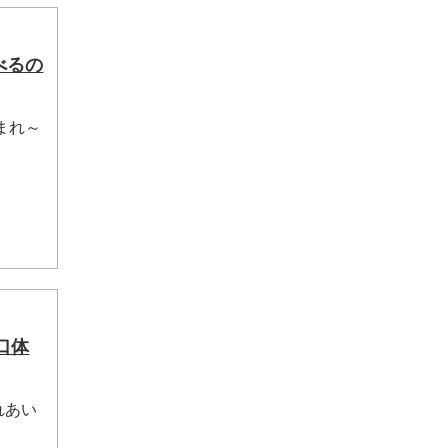
べるの
まれ～
口体
れあい