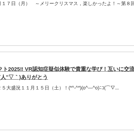
月１７日（月） ～メリークリスマス，楽しかったよ！～第８
ト2025‼ VR認知症疑似体験で貴重な学び！互いに交
人''▽｀)ありがとう
況１１月１５日（土）！(*^-^*)(o^―^o)ﾆｺ(⌒∇...