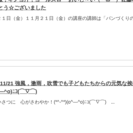
りがとう☆ございました
２１日（金）１１月２１日（金）の講座の講師は「パンづくり
.
3～11/21 強風，激雨，吹雪でも子どもたちからの元気な
^o)ﾆｺ(⌒∇⌒)
 心がさわやか！(*^-^*)(o^―^o)ﾆｺ(⌒∇⌒) ...