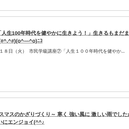
18「人生100年時代を健やかに生きよう！」生きるもまだま
^.^#)(o^―^o)ﾆｺ
１８日（火） 市民学級講座⑦「人生１００年時代を健やか...
スマスのかざりづくり～ 寒く 強い風に 激しい雨でした
にエンジョイ(^^♪