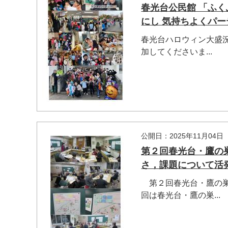
春光台公民館 「ふ
にし 気持ちよくパーティ
春光台ハロウィン大盛
加してくださいま...
公開日：2025年11月04日
第２回春光台・鷹の巣
さ，課題について活発
第２回春光台・鷹の巣
回は春光台・鷹の巣...