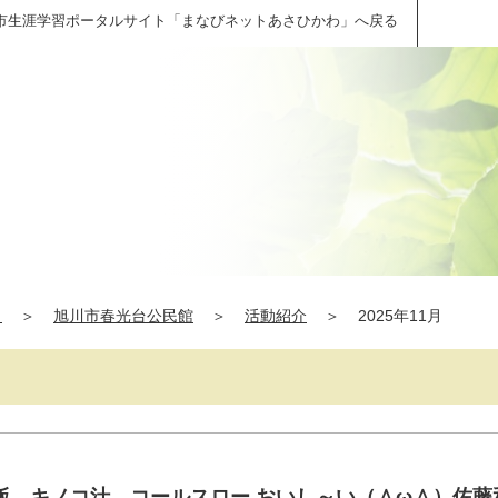
市生涯学習ポータルサイト「まなびネットあさひかわ」へ戻る
」
＞
旭川市春光台公民館
＞
活動紹介
＞
2025年11月
飯，キノコ汁，コールスロー おいし～い（＾ω＾）佐藤