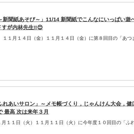
新聞紙あそび～」11/14 新聞紙でこんなにいっぱい遊
)さすが内林先生‼😊
」 １１月１４日（金）１１月１４日（金）に第８回目の「あつ
ふれあいサロン」～メモ帳づくり，じゃんけん大会，健
 最高 次は来年３月
１月１１日（火）１１月１１日（火）に今年度１０回目の「ふ