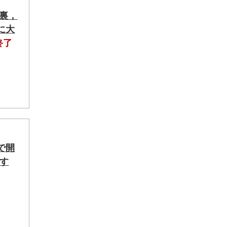
裏，
に大
終了
で開
ます