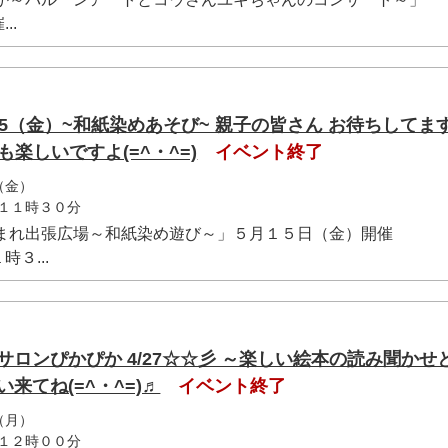
..
15（金）~和紙染めあそび~ 親子の皆さん お待ちしてま
っても楽しいですよ(=^・^=)
イベント終了
（金）
１１時３０分
まれ出張広場～和紙染め遊び～」５月１５日（金）開催
３...
サロンぴかぴか 4/27☆☆彡 ～楽しい絵本の読み聞かせ
来てね(=^・^=)♬
イベント終了
（月）
１２時００分