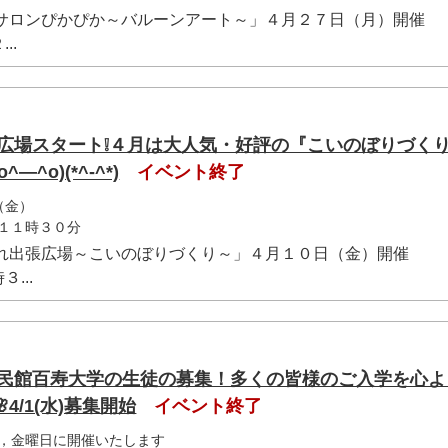
てサロンぴかぴか～バルーンアート～」４月２７日（月）開催
..
広場スタート❕４月は大人気・好評の『こいのぼりづくり
^o)(*^-^*)
イベント終了
（金）
１１時３０分
まれ出張広場～こいのぼりづくり～」４月１０日（金）開催
...
公民館百寿大学の生徒の募集！多くの皆様のご入学を心よ
4/1(水)募集開始
イベント終了
，金曜日に開催いたします