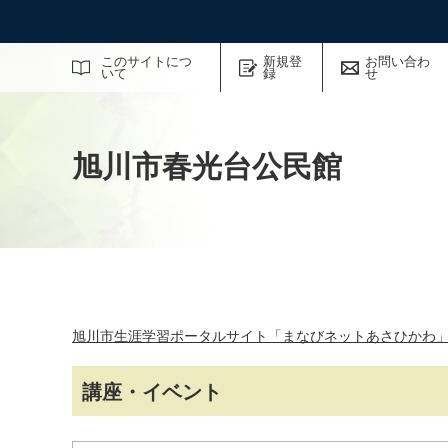
サイト内検索
このサイトにつ
新規登
お問い合わ
いて
録
せ
旭川市春光台公民館
旭川市生涯学習ポータルサイト「まなびネットあさひかわ
講座・イベント