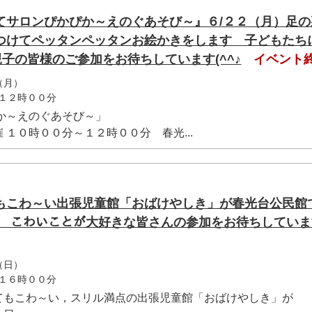
てサロンぴかぴか～えのぐあそび～』６/２２（月）足の
つけてペッタンペッタンお絵かきをします 子どもたち
)o)))親子の皆様のご参加をお待ちしています(^^♪
イベント
（月）
１２時００分
か～えのぐあそび～」
１０時００分～１２時００分 春光...
もこわ～い出張児童館「おばけやしき」が春光台公民館
ﾉ)ﾉｷｬｰ こわいことが大好きな皆さんの参加をお待ちしてい
（日）
１６時００分
てもこわ～い，スリル満点の出張児童館「おばけやしき」が