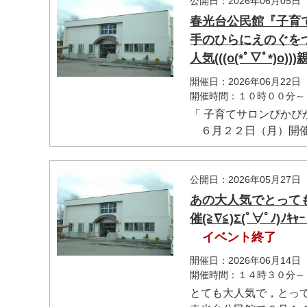
公開日：2026年06月05日
春光台公民館『子育
手のひらにえのぐを
人気(((o(*ﾟ▽ﾟ*
開催日：2026年06月22日
開催時間：１０時００分～
「 子育てサロンぴかぴ
６月２２日（月）開催 
公開日：2026年05月27日
あの大人気でとって
催(≧∇≦)Σ(ﾟ∀ﾟ
イベント終了
開催日：2026年06月14日
開催時間：１４時３０分～
とても大人気で，とっ