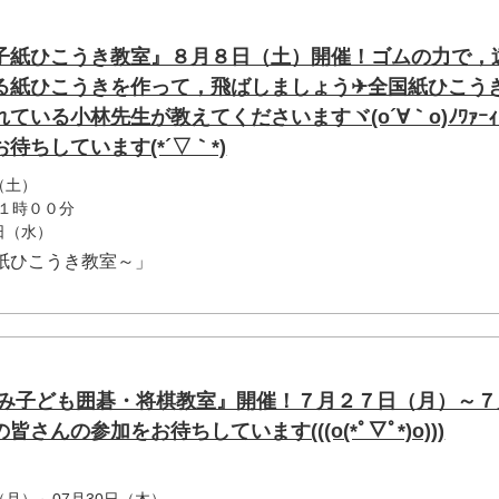
子紙ひこうき教室』８月８日（土）開催！ゴムの力で，
る紙ひこうきを作って，飛ばしましょう✈全国紙ひこう
いる小林先生が教えてくださいますヾ(o´∀｀o)ﾉﾜｧｰｨ
待ちしています(*´▽｀*)
（土）
１時００分
5日（水）
紙ひこうき教室～」
休み子ども囲碁・将棋教室』開催！７月２７日（月）～７
さんの参加をお待ちしています(((o(*ﾟ▽ﾟ*)o)))