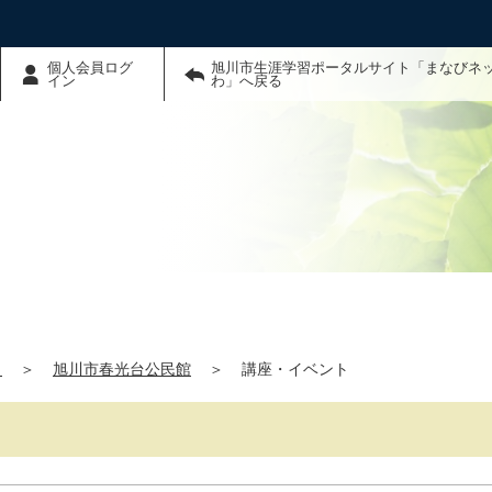
個人会員ログ
旭川市生涯学習ポータルサイト「まなびネ
イン
わ」へ戻る
」
＞
旭川市春光台公民館
＞
講座・イベント