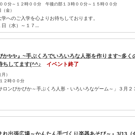
００分～１２時００分 午後の部１３時００分～１５時００分
7日（金）
学へのご入学を心よりお待ちしております。
（水）～１７...
ぴか✨✨』~手ぶくろでいろいろな人形を作ります~多く
ちしてます(^^♪
イベント終了
（月）
１２時００分
てサロンぴかぴか～手ぶくろ人形・いろいろなゲーム～」３月２
れ出張広場～かんたん手づくり楽器あそび～』3/13（