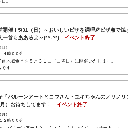
...
開催！5/31（日）～おいしいピザを調理🍕ピザ窯で焼
一首もああるよ～(*^-^*)
イベント終了
（日）
１４時００分
光台地域食堂を５月３１日（日曜日）に開催いたします。
す...
か「バルーンアートとコウさん・ユキちゃんのノリノリ
25（月）お待ちしてます！
イベント終了
（月）
１２時００分
ぴか～バルーンアートとコウさんユキちゃんのコンサート～」