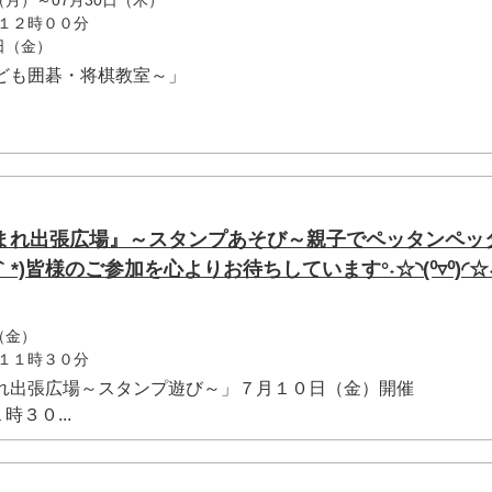
日（月）～07月30日（木）
１２時００分
7日（金）
ども囲碁・将棋教室～」
まれ出張広場』～スタンプあそび～親子でペッタンペッ
*)皆様のご参加を心よりお待ちしています°˖☆◝(⁰▿⁰)◜☆˖
（金）
１１時３０分
まれ出張広場～スタンプ遊び～」７月１０日（金）開催
３０...