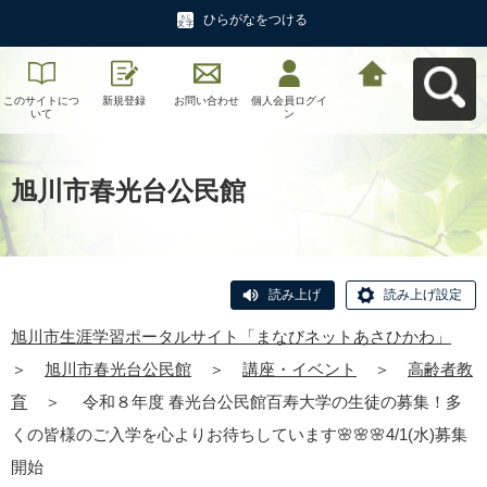
ひらがなをつける
このサイトにつ
新規登録
お問い合わせ
個人会員ログイ
旭川市生涯学習
いて
ン
ポータルサイト
「まなびネット
あさひかわ」へ
戻る
旭川市春光台公民館
読み上げ
読み上げ設定
旭川市生涯学習ポータルサイト「まなびネットあさひかわ」
＞
旭川市春光台公民館
＞
講座・イベント
＞
高齢者教
育
＞
令和８年度 春光台公民館百寿大学の生徒の募集！多
くの皆様のご入学を心よりお待ちしています🌸🌸🌸4/1(水)募集
開始