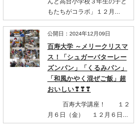
んと高台小学校３年生の子ど
もたちがコラボ」１２月...
公開日：2024年12月09日
百寿大学 ～メリークリスマ
ス！「シュガーバターレー
ズンパン」「くるみパン」
「和風かやく混ぜご飯」超
おいしい❣❣❣
百寿大学講座！ １２
月６日（金） １２月６日...