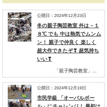
公開日：2024年12月23日
冬の親子陶芸教室 外は－１
８℃ でも 中は熱気でムンム
ン！ 親子で仲良く 楽しく
超大作できたぞ❣ 超気持ち
いい❣
「親子陶芸教室」...
公開日：2024年12月19日
市民学級 「オーバルボー
ル」にチャレンジ！ 最初は