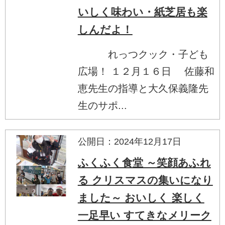
いしく味わい・紙芝居も楽
しんだよ！
れっつクック・子ども
広場！ １２月１６日 佐藤和
恵先生の指導と大久保義隆先
生のサポ...
公開日：2024年12月17日
ふくふく食堂 ～笑顔あふれ
る クリスマスの集いになり
ました～ おいしく 楽しく
一足早い すてきなメリーク