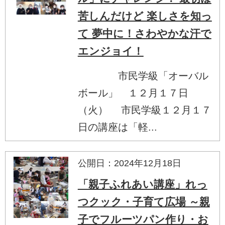
苦しんだけど 楽しさを知っ
て 夢中に！さわやかな汗で
エンジョイ！
市民学級「オーバル
ボール」 １２月１７日
（火） 市民学級１２月１７
日の講座は「軽...
公開日：2024年12月18日
「親子ふれあい講座」れっ
つクック・子育て広場 ～親
子でフルーツパン作り・お