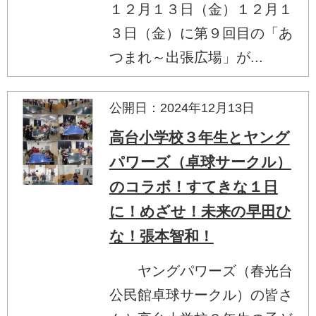
１２月１３日（金）１２月１
３日（金）に第９回目の「あ
つまれ～出張広場」が...
公開日：2024年12月13日
高台小学校３年生とヤング
パワーズ（卓球サークル）
のコラボ！すてきな１日
に！めざせ！未来の早田ひ
な！張本智和！
ヤングパワーズ（春光台
公民館卓球サークル）の皆さ