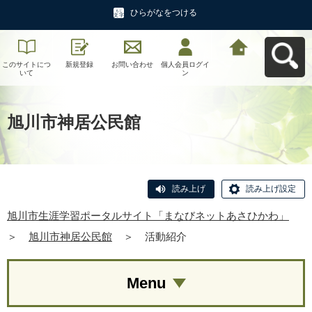
ひらがなをつける
このサイトにつ
新規登録
お問い合わせ
個人会員ログイ
旭川市生涯学習
いて
ン
ポータルサイト
「まなびネット
あさひかわ」へ
戻る
旭川市神居公民館
読み上げ
読み上げ設定
旭川市生涯学習ポータルサイト「まなびネットあさひかわ」
＞
旭川市神居公民館
＞
活動紹介
Menu