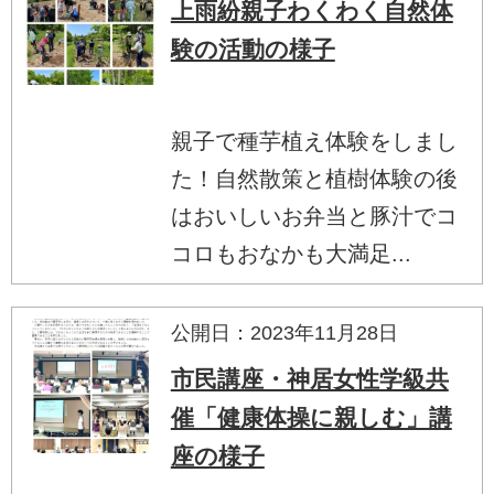
上雨紛親子わくわく自然体
験の活動の様子
親子で種芋植え体験をしまし
た！自然散策と植樹体験の後
はおいしいお弁当と豚汁でコ
コロもおなかも大満足...
公開日：2023年11月28日
市民講座・神居女性学級共
催「健康体操に親しむ」講
座の様子