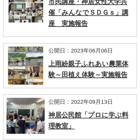
市民講座・神居女性大学共
催「みんなでＳＤＧｓ」講
座 実施報告
公開日：2023年06月06日
上雨紛親子ふれあい農業体
験～田植え体験～実施報告
公開日：2022年09月13日
神居公民館「プロに学ぶ料
理教室」