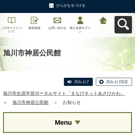
ひらがなをつける
このサイトにつ
新規登録
お問い合わせ
個人会員ログイ
旭川市生涯学習
いて
ン
ポータルサイト
「まなびネット
あさひかわ」へ
戻る
旭川市神居公民館
読み上げ
読み上げ設定
旭川市生涯学習ポータルサイト「まなびネットあさひかわ」
＞
旭川市神居公民館
＞
お知らせ
Menu