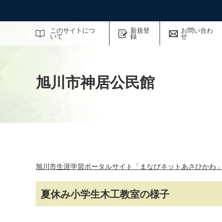
サイト内検索
このサイトにつ
新規登
お問い合わ
いて
録
せ
旭川市神居公民館
旭川市生涯学習ポータルサイト「まなびネットあさひかわ
夏休み小学生木工教室の様子