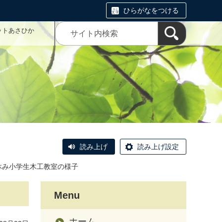
ひらがなをつける
ットあさひか
読み上げ
読み上げ設定
休み小学生木工教室の様子
Menu
ホーム