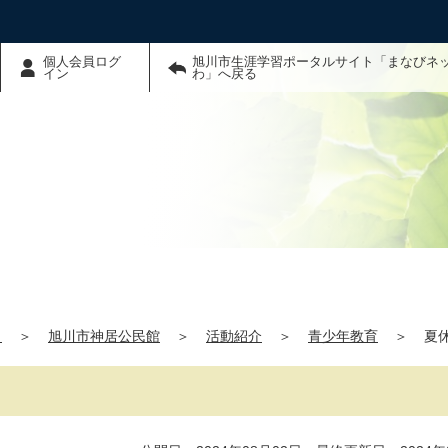
個人会員ログ
旭川市生涯学習ポータルサイト「まなびネ
イン
わ」へ戻る
」
＞
旭川市神居公民館
＞
活動紹介
＞
青少年教育
＞
夏