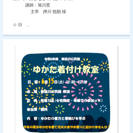
講師：旭川窯
主宰 押川 悦朗 様
☆ 日 ...