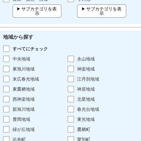
サブカテゴリを表
サブカテゴリを表
示
示
地域から探す
すべてにチェック
中央地域
永山地域
東旭川地域
神楽地域
末広春光地域
江丹別地域
東鷹栖地域
神居地域
西神楽地域
北星地域
新旭川地域
春光台地域
豊岡地域
東光地域
緑が丘地域
鷹栖町
比布町
愛別町