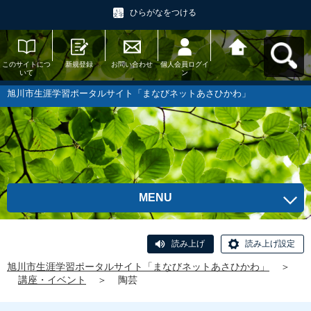
ひらがなをつける
このサイトにつ
新規登録
お問い合わせ
個人会員ログイ
旭川市生涯学習
いて
ン
ポータルサイト
「まなびネット
あさひかわ」へ
旭川市生涯学習ポータルサイト「まなびネットあさひかわ」
戻る
MENU
読み上げ
読み上げ設定
旭川市生涯学習ポータルサイト「まなびネットあさひかわ」
＞
講座・イベント
＞
陶芸