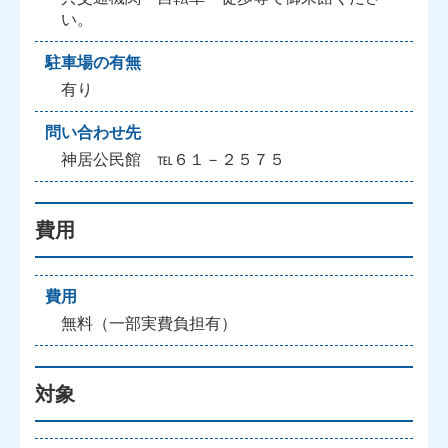
い。
駐車場の有無
有り
問い合わせ先
神居公民館 ℡６１－２５７５
費用
費用
無料（一部実費負担有）
対象