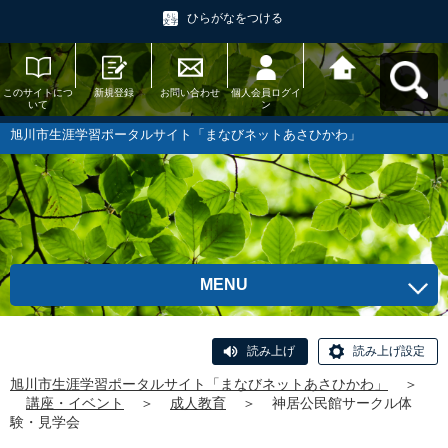
ひらがなをつける
このサイトにつ
新規登録
お問い合わせ
個人会員ログイ
旭川市生涯学習
いて
ン
ポータルサイト
「まなびネット
あさひかわ」へ
旭川市生涯学習ポータルサイト「まなびネットあさひかわ」
戻る
MENU
読み上げ
読み上げ設定
旭川市生涯学習ポータルサイト「まなびネットあさひかわ」
＞
講座・イベント
＞
成人教育
＞
神居公民館サークル体
験・見学会