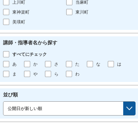
上川町
当麻町
東神楽町
東川町
美瑛町
講師・指導者名から探す
すべてにチェック
あ
か
さ
た
な
は
ま
や
ら
わ
並び順