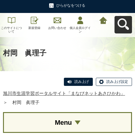
ひらがなをつける
このサイトにつ
新規登録
お問い合わせ
個人会員ログイ
旭川市生涯学習
いて
ン
ポータルサイト
「まなびネット
あさひかわ」へ
戻る
村岡 眞理子
読み上げ
読み上げ設定
旭川市生涯学習ポータルサイト「まなびネットあさひかわ」
＞
村岡 眞理子
Menu