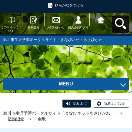
ひらがなをつける
このサイトにつ
新規登録
お問い合わせ
個人会員ログイ
旭川市生涯学習
いて
ン
ポータルサイト
「まなびネット
あさひかわ」へ
旭川市生涯学習ポータルサイト「まなびネットあさひかわ」
戻る
MENU
読み上げ
読み上げ設定
旭川市生涯学習ポータルサイト「まなびネットあさひかわ」
＞
活動紹介
＞
全般