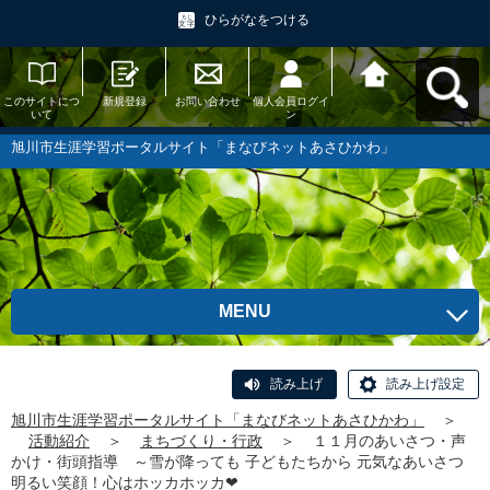
ひらがなをつける
このサイトにつ
新規登録
お問い合わせ
個人会員ログイ
旭川市生涯学習
いて
ン
ポータルサイト
「まなびネット
あさひかわ」へ
旭川市生涯学習ポータルサイト「まなびネットあさひかわ」
戻る
MENU
読み上げ
読み上げ設定
旭川市生涯学習ポータルサイト「まなびネットあさひかわ」
＞
活動紹介
＞
まちづくり・行政
＞
１１月のあいさつ・声
かけ・街頭指導 ～雪が降っても 子どもたちから 元気なあいさつ
明るい笑顔！心はホッカホッカ❤