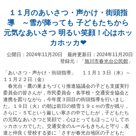
１１月のあいさつ・声かけ・街頭指
導 ～雪が降っても 子どもたちから
元気なあいさつ 明るい笑顔！心はホッ
カホッカ❤
公開日：2024年11月20日 最終更新日：2024年11月20日
登録元：「
旭川市春光台公民館
」
「あいさつ・声かけ・街頭指導」 １１月１３日（水）～
１１月２２日（金）
春光台・鷹の巣まちづくり推進協議会の子ども支援実行
委員会の皆さんが，市民委員会・各学校・交通安全協会と
連携を図りながら，今年度３回目の街頭指導を行いまし
た。１９日（火）の朝は前日の積雪１９ｃｍの雪が残り，
さらに－５℃という厳しい寒さの中でしたが，子どもたち
の元気なあいさつと笑顔で，心はとってもほっこりしてホ
ッカホッカでした。交通安全のルールもきちんと守り，友
達と仲良く登校する姿に「さすが春光台地区の子どもた