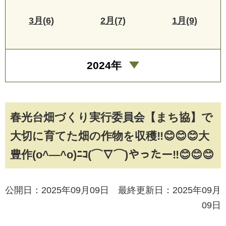
3月(6)
2月(7)
1月(9)
2024年
春光台畑づくり実行委員会【まち協】で
大切に育てた畑の作物を収穫‼😊😊😊大
豊作(o^―^o)ﾆｺ(⌒∇⌒)やったー‼😊😊😊
公開日：2025年09月09日 最終更新日：2025年09月
09日