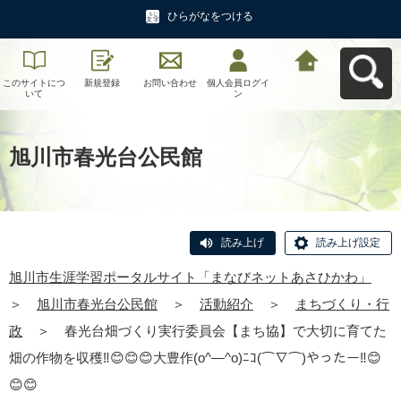
ひらがなをつける
このサイトにつ
新規登録
お問い合わせ
個人会員ログイ
旭川市生涯学習
いて
ン
ポータルサイト
「まなびネット
あさひかわ」へ
戻る
旭川市春光台公民館
読み上げ
読み上げ設定
旭川市生涯学習ポータルサイト「まなびネットあさひかわ」
＞
旭川市春光台公民館
＞
活動紹介
＞
まちづくり・行
政
＞
春光台畑づくり実行委員会【まち協】で大切に育てた
畑の作物を収穫‼😊😊😊大豊作(o^―^o)ﾆｺ(⌒∇⌒)やったー‼😊
😊😊