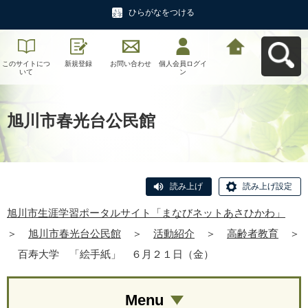
ひらがなをつける
このサイトにつ
新規登録
お問い合わせ
個人会員ログイ
旭川市生涯学習
いて
ン
ポータルサイト
「まなびネット
あさひかわ」へ
戻る
旭川市春光台公民館
読み上げ
読み上げ設定
旭川市生涯学習ポータルサイト「まなびネットあさひかわ」
＞
旭川市春光台公民館
＞
活動紹介
＞
高齢者教育
＞
百寿大学 「絵手紙」 ６月２１日（金）
Menu