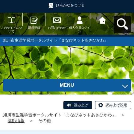
ひらがなをつける
このサイトにつ
新規登録
お問い合わせ
個人会員ログイ
旭川市生涯学習
いて
ン
ポータルサイト
「まなびネット
あさひかわ」へ
旭川市生涯学習ポータルサイト「まなびネットあさひかわ」
戻る
MENU
読み上げ
読み上げ設定
旭川市生涯学習ポータルサイト「まなびネットあさひかわ」
＞
講師情報
＞
その他