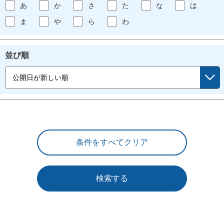
あ
か
さ
た
な
は
ま
や
ら
わ
並び順
検索する