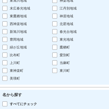
東旭川地域
神楽地域
末広春光地域
江丹別地域
東鷹栖地域
神居地域
西神楽地域
北星地域
新旭川地域
春光台地域
豊岡地域
東光地域
緑が丘地域
鷹栖町
比布町
愛別町
上川町
当麻町
東神楽町
東川町
美瑛町
名から探す
すべてにチェック