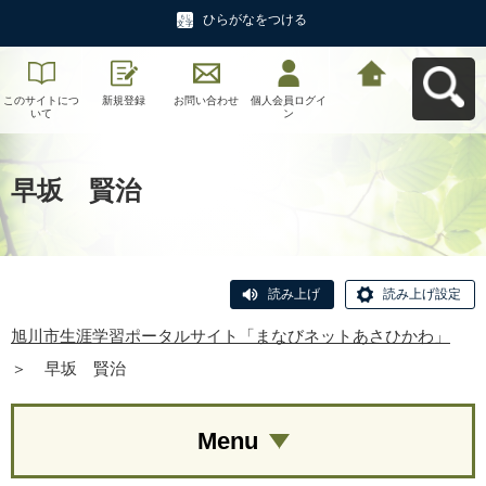
ひらがなをつける
このサイトにつ
新規登録
お問い合わせ
個人会員ログイ
旭川市生涯学習
いて
ン
ポータルサイト
「まなびネット
あさひかわ」へ
戻る
早坂 賢治
読み上げ
読み上げ設定
旭川市生涯学習ポータルサイト「まなびネットあさひかわ」
＞
早坂 賢治
Menu