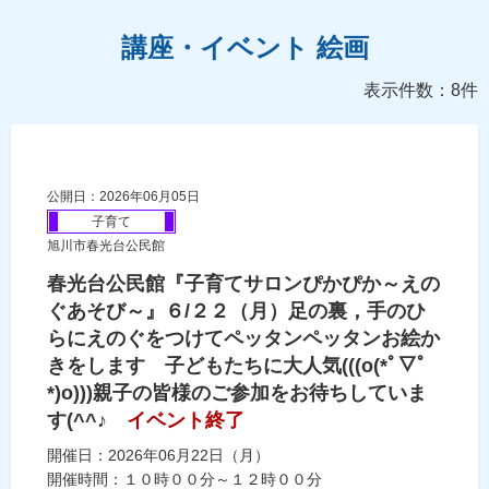
講座・イベント 絵画
表示件数：8件
公開日：2026年06月05日
子育て
旭川市春光台公民館
春光台公民館『子育てサロンぴかぴか～えの
ぐあそび～』６/２２（月）足の裏，手のひ
らにえのぐをつけてペッタンペッタンお絵か
きをします 子どもたちに大人気(((o(*ﾟ▽ﾟ
*)o)))親子の皆様のご参加をお待ちしていま
す(^^♪
イベント終了
開催日：2026年06月22日（月）
開催時間：１０時００分～１２時００分