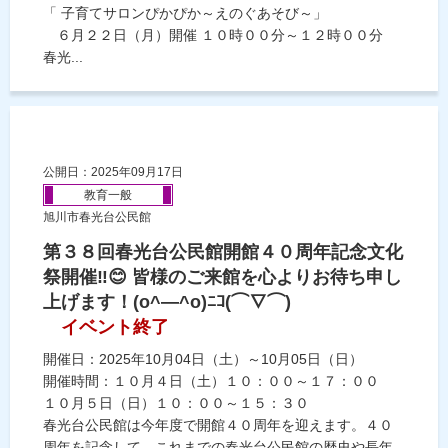
「 子育てサロンぴかぴか～えのぐあそび～」
６月２２日（月）開催 １０時００分～１２時００分
春光...
公開日：2025年09月17日
教育一般
旭川市春光台公民館
第３８回春光台公民館開館４０周年記念文化
祭開催‼😊 皆様のご来館を心よりお待ち申し
上げます！(o^―^o)ﾆｺ(⌒∇⌒)
イベント終了
開催日：2025年10月04日（土）～10月05日（日）
開催時間：１０月４日（土）１０：００～１７：００
１０月５日（日）１０：００～１５：３０
春光台公民館は今年度で開館４０周年を迎えます。４０
周年を記念して，これまでの春光台公民館の歴史や長年...