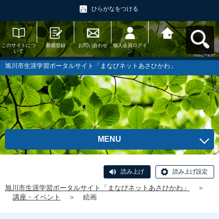
ひらがなをつける
このサイトにつ
新規登録
お問い合わせ
個人会員ログイ
旭川市生涯学習
いて
ン
ポータルサイト
「まなびネット
あさひかわ」へ
旭川市生涯学習ポータルサイト「まなびネットあさひかわ」
戻る
MENU
読み上げ
読み上げ設定
旭川市生涯学習ポータルサイト「まなびネットあさひかわ」
＞
講座・イベント
＞
絵画