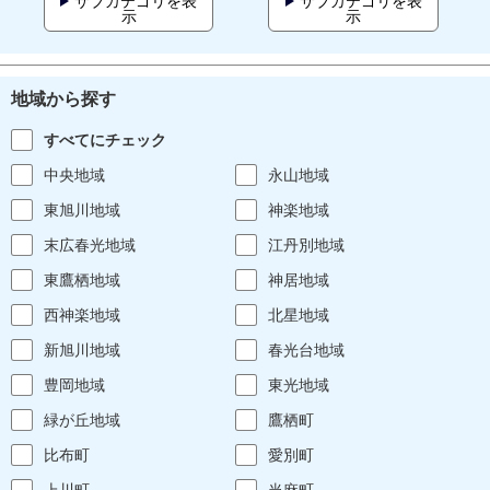
サブカテゴリを表
サブカテゴリを表
示
示
地域から探す
すべてにチェック
中央地域
永山地域
東旭川地域
神楽地域
末広春光地域
江丹別地域
東鷹栖地域
神居地域
西神楽地域
北星地域
新旭川地域
春光台地域
豊岡地域
東光地域
緑が丘地域
鷹栖町
比布町
愛別町
上川町
当麻町