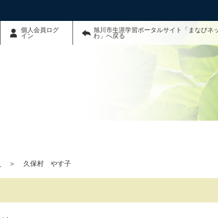
個人会員ログ
旭川市生涯学習ポータルサイト「まなびネ
イン
わ」へ戻る
」
＞
久保村 やす子