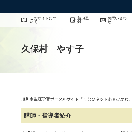
サイト内検索
このサイトにつ
新規登
お問い合わ
いて
録
せ
久保村 やす子
旭川市生涯学習ポータルサイト「まなびネットあさひかわ
講師・指導者紹介