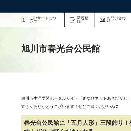
サイト内検索
このサイトにつ
新規登
お問い合わ
いて
録
せ
旭川市春光台公民館
旭川市生涯学習ポータルサイト「まなびネットあさひかわ
皆さんありがとうございます！ぜひご覧くださいね❣
春光台公民館に「五月人形」三段飾り！