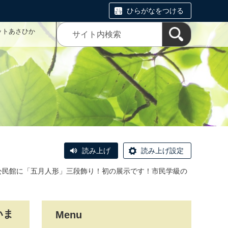
ひらがなをつける
ットあさひか
読み上げ
読み上げ設定
公民館に「五月人形」三段飾り！初の展示です！市民学級の
いま
Menu