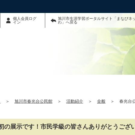
個人会員ログ
旭川市生涯学習ポータルサイト「まなびネ
イン
わ」へ戻る
」
＞
旭川市春光台公民館
＞
活動紹介
＞
全般
＞
春光台
初の展示です！市民学級の皆さんありがとうござ