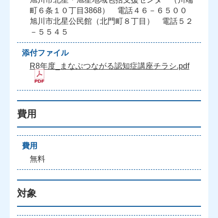
町６条１０丁目3868） 電話４６－６５００
旭川市北星公民館（北門町８丁目） 電話５２
－５５４５
添付ファイル
R8年度_まなぶつながる認知症講座チラシ.pdf
費用
費用
無料
対象