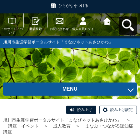
ひらがなをつける
このサイトにつ
新規登録
お問い合わせ
個人会員ログイ
旭川市生涯学習
いて
ン
ポータルサイト
「まなびネット
あさひかわ」へ
旭川市生涯学習ポータルサイト「まなびネットあさひかわ」
戻る
MENU
読み上げ
読み上げ設定
旭川市生涯学習ポータルサイト「まなびネットあさひかわ」
＞
講座・イベント
＞
成人教育
＞
まなぶ・つながる認知症
講座