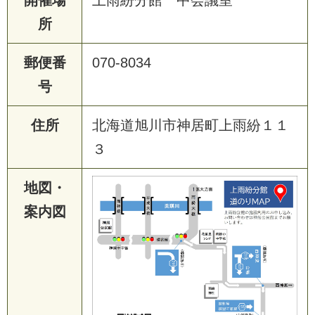
所
郵便番
070-8034
号
住所
北海道旭川市神居町上雨紛１１
３
地図・
案内図