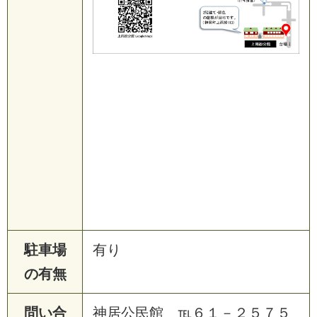
駐車場
有り
の有無
問い合
神居公民館 ℡６１－２５７５