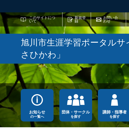
サイト内検索
このサイトにつ
新規登
お問い合
いて
録
わせ
旭川市生涯学習ポータルサ
さひかわ」
お知らせ
団体・サークル
講師・指導者
の一覧へ
を探す
を探す