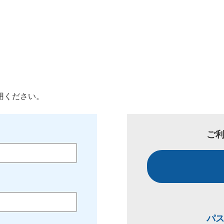
用ください。
ご
パ