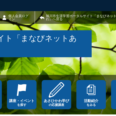
個人会員ログ
旭川市生涯学習ポータルサイト「まなびネッ
イン
わ」へ戻る
イト「まなびネットあ
講座・イベント
あさひかわ学び
活動紹介
を探す
の応援講座
をみる