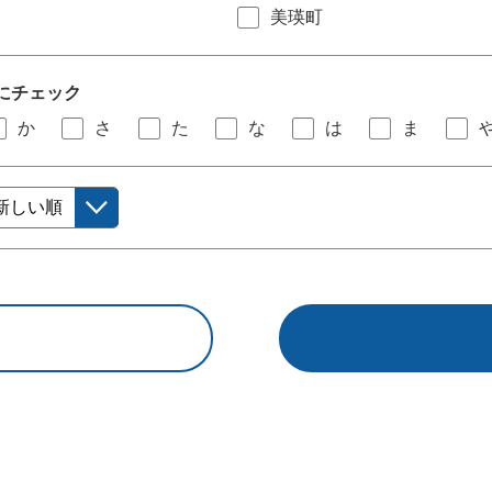
美瑛町
にチェック
か
さ
た
な
は
ま