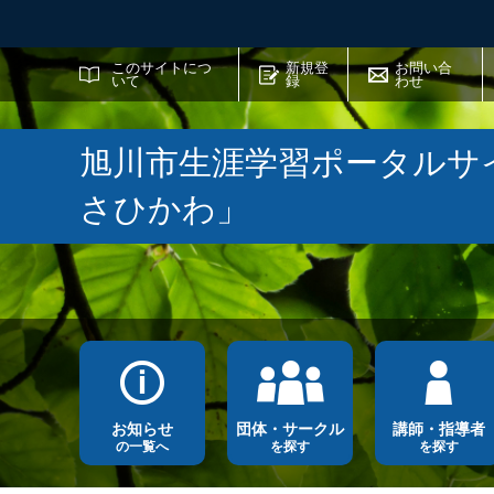
サイト内検索
このサイトにつ
新規登
お問い合
いて
録
わせ
旭川市生涯学習ポータルサ
さひかわ」
お知らせ
団体・サークル
講師・指導者
の一覧へ
を探す
を探す