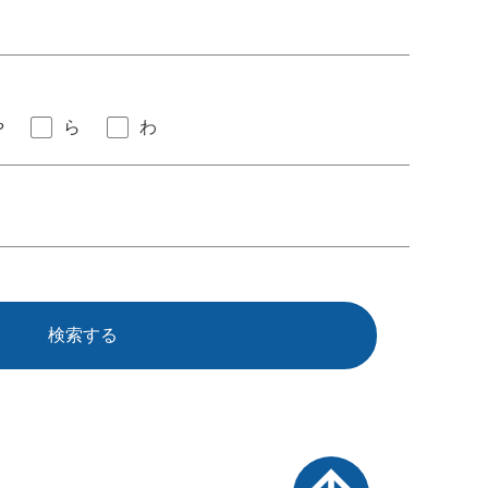
や
ら
わ
検索する