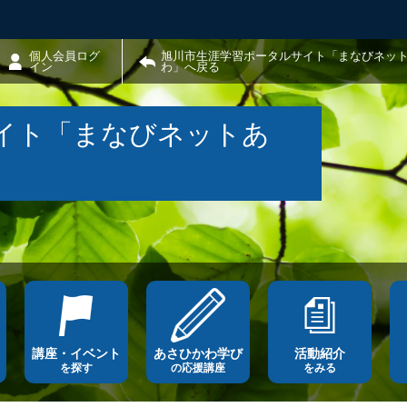
個人会員ログ
旭川市生涯学習ポータルサイト「まなびネッ
イン
わ」へ戻る
イト「まなびネットあ
講座・イベント
あさひかわ学び
活動紹介
を探す
の応援講座
をみる