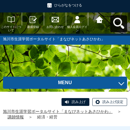
ひらがなをつける
このサイトにつ
新規登録
お問い合わせ
個人会員ログイ
旭川市生涯学習
いて
ン
ポータルサイト
「まなびネット
あさひかわ」へ
旭川市生涯学習ポータルサイト「まなびネットあさひかわ」
戻る
MENU
読み上げ
読み上げ設定
旭川市生涯学習ポータルサイト「まなびネットあさひかわ」
＞
講師情報
＞
経済・経営