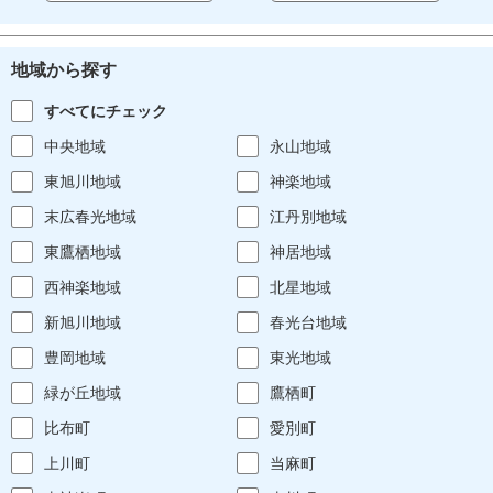
地域から探す
すべてにチェック
中央地域
永山地域
東旭川地域
神楽地域
末広春光地域
江丹別地域
東鷹栖地域
神居地域
西神楽地域
北星地域
新旭川地域
春光台地域
豊岡地域
東光地域
緑が丘地域
鷹栖町
比布町
愛別町
上川町
当麻町