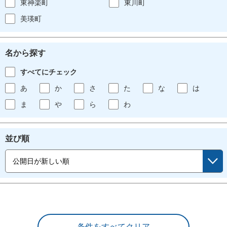
東神楽町
東川町
美瑛町
名から探す
すべてにチェック
あ
か
さ
た
な
は
ま
や
ら
わ
並び順