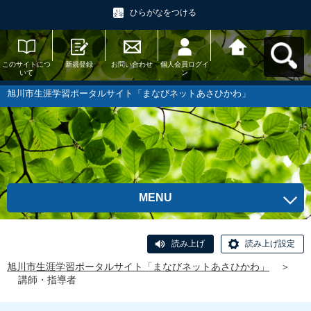
ひらがなをつける
このサイトにつ
新規登録
お問い合わせ
個人会員ログイ
旭川市生涯学習
いて
ン
ポータルサイト
「まなびネット
あさひかわ」へ
旭川市生涯学習ポータルサイト「まなびネットあさひかわ」
戻る
MENU
読み上げ
読み上げ設定
旭川市生涯学習ポータルサイト「まなびネットあさひかわ」
＞
講師・指導者