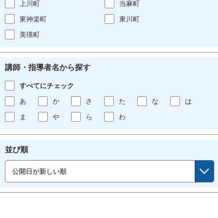
上川町
当麻町
東神楽町
東川町
美瑛町
講師・指導者名から探す
すべてにチェック
あ
か
さ
た
な
は
ま
や
ら
わ
並び順