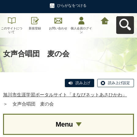
ひらがなをつける
このサイトにつ
新規登録
お問い合わせ
個人会員ログイ
旭川市生涯学習
いて
ン
ポータルサイト
「まなびネット
あさひかわ」へ
戻る
女声合唱団 麦の会
読み上げ
読み上げ設定
旭川市生涯学習ポータルサイト「まなびネットあさひかわ」
＞
女声合唱団 麦の会
Menu