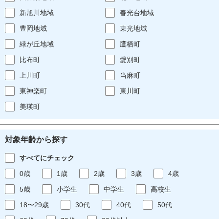
新旭川地域
春光台地域
豊岡地域
東光地域
緑が丘地域
鷹栖町
比布町
愛別町
上川町
当麻町
東神楽町
東川町
美瑛町
対象年齢から探す
すべてにチェック
0歳
1歳
2歳
3歳
4歳
5歳
小学生
中学生
高校生
18〜29歳
30代
40代
50代