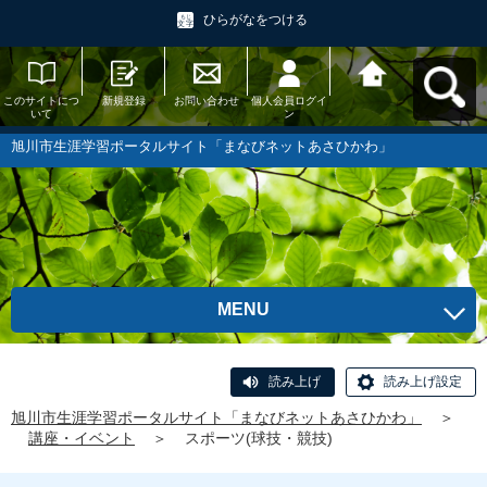
ひらがなをつける
このサイトにつ
新規登録
お問い合わせ
個人会員ログイ
旭川市生涯学習
いて
ン
ポータルサイト
「まなびネット
あさひかわ」へ
旭川市生涯学習ポータルサイト「まなびネットあさひかわ」
戻る
MENU
読み上げ
読み上げ設定
旭川市生涯学習ポータルサイト「まなびネットあさひかわ」
＞
講座・イベント
＞
スポーツ(球技・競技)