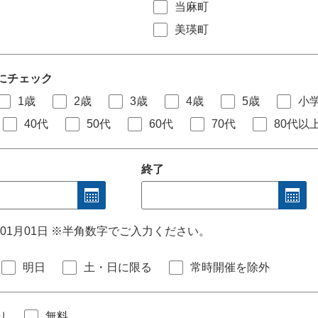
当麻町
美瑛町
にチェック
1歳
2歳
3歳
4歳
5歳
小
40代
50代
60代
70代
80代以
終了
年01月01日 ※半角数字でご入力ください。
明日
土・日に限る
常時開催を除外
り
無料