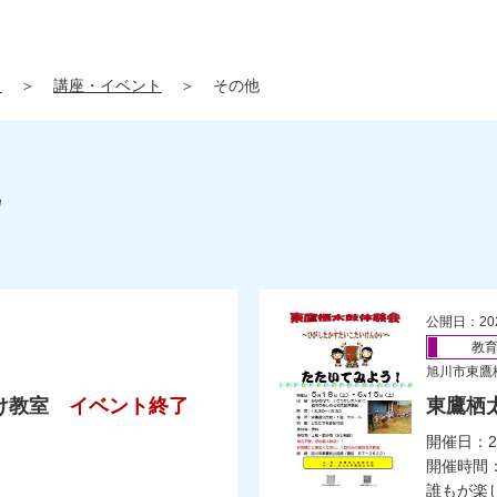
」
＞
講座・イベント
＞
その他
公開日：20
教
旭川市東鷹
け教室
イベント終了
東鷹栖
開催日：2
開催時間：
誰もが楽