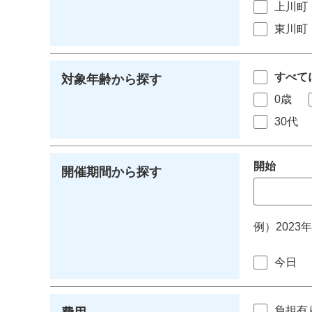
上川町
東川町
すべて
対象年齢から探す
0歳
30代
開始
開催期間から探す
例）2023
今日
負担有