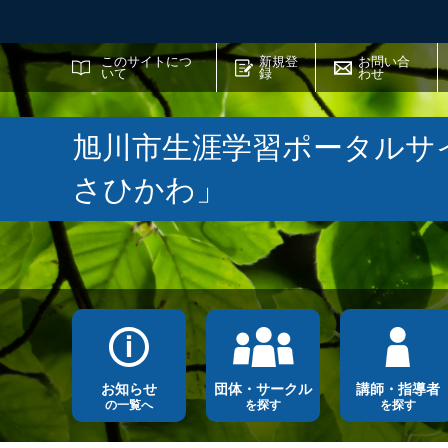
サイト内検索
このサイトにつ
新規登
お問い合
いて
録
わせ
旭川市生涯学習ポータルサ
さひかわ」
お知らせ
団体・サークル
講師・指導者
の一覧へ
を探す
を探す