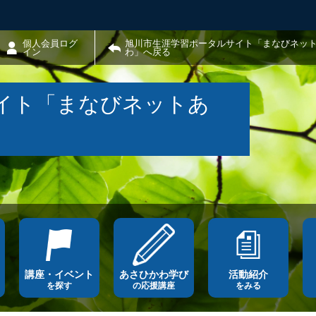
個人会員ログ
旭川市生涯学習ポータルサイト「まなびネッ
イン
わ」へ戻る
イト「まなびネットあ
講座・イベント
あさひかわ学び
活動紹介
を探す
の応援講座
をみる