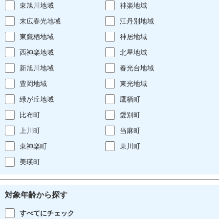
東旭川地域
神楽地域
末広春光地域
江丹別地域
東鷹栖地域
神居地域
西神楽地域
北星地域
新旭川地域
春光台地域
豊岡地域
東光地域
緑が丘地域
鷹栖町
比布町
愛別町
上川町
当麻町
東神楽町
東川町
美瑛町
対象年齢から探す
すべてにチェック