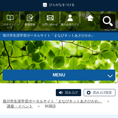
ひらがなをつける
このサイトにつ
新規登録
お問い合わせ
個人会員ログイ
旭川市生涯学習
いて
ン
ポータルサイト
「まなびネット
あさひかわ」へ
旭川市生涯学習ポータルサイト「まなびネットあさひかわ」
戻る
MENU
読み上げ
読み上げ設定
旭川市生涯学習ポータルサイト「まなびネットあさひかわ」
＞
講座・イベント
＞
外国語