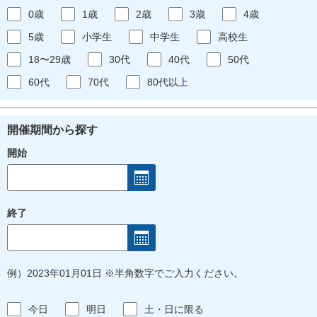
0歳
1歳
2歳
3歳
4歳
5歳
小学生
中学生
高校生
18〜29歳
30代
40代
50代
60代
70代
80代以上
開催期間から探す
開始
終了
例）2023年01月01日 ※半角数字でご入力ください。
今日
明日
土・日に限る