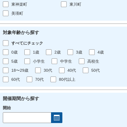
東神楽町
東川町
美瑛町
対象年齢から探す
すべてにチェック
0歳
1歳
2歳
3歳
4歳
5歳
小学生
中学生
高校生
18〜29歳
30代
40代
50代
60代
70代
80代以上
開催期間から探す
開始