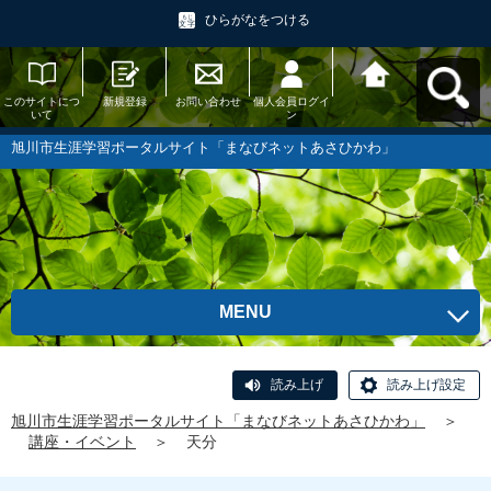
ひらがなをつける
このサイトにつ
新規登録
お問い合わせ
個人会員ログイ
旭川市生涯学習
いて
ン
ポータルサイト
「まなびネット
あさひかわ」へ
旭川市生涯学習ポータルサイト「まなびネットあさひかわ」
戻る
MENU
読み上げ
読み上げ設定
旭川市生涯学習ポータルサイト「まなびネットあさひかわ」
＞
講座・イベント
＞
天分