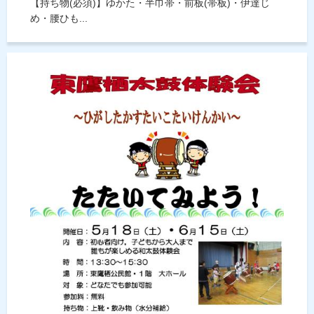
【持ち物(必須)】ゆかた・半巾帯・前板(帯板)・伊達じ
め・腰ひも...