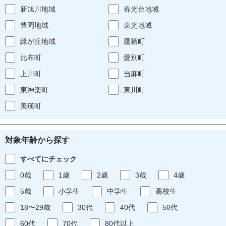
新旭川地域
春光台地域
豊岡地域
東光地域
緑が丘地域
鷹栖町
比布町
愛別町
上川町
当麻町
東神楽町
東川町
美瑛町
対象年齢から探す
すべてにチェック
0歳
1歳
2歳
3歳
4歳
5歳
小学生
中学生
高校生
18〜29歳
30代
40代
50代
60代
70代
80代以上