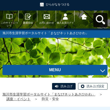
ひらがなをつける
このサイトにつ
新規登録
お問い合わせ
個人会員ログイ
旭川市生涯学習
いて
ン
ポータルサイト
「まなびネット
あさひかわ」へ
旭川市生涯学習ポータルサイト「まなびネットあさひかわ」
戻る
MENU
読み上げ
読み上げ設定
旭川市生涯学習ポータルサイト「まなびネットあさひかわ」
＞
講座・イベント
＞
防災・安全