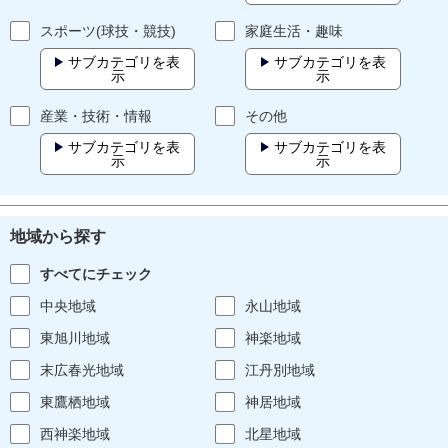
スポーツ(球技・競技)
家庭生活・趣味
サブカテゴリを表
サブカテゴリを表
示
示
産業・技術・情報
その他
サブカテゴリを表
サブカテゴリを表
示
示
地域から探す
すべてにチェック
中央地域
永山地域
東旭川地域
神楽地域
末広春光地域
江丹別地域
東鷹栖地域
神居地域
西神楽地域
北星地域