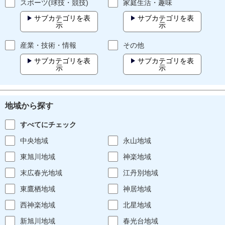
スポーツ(球技・競技)
家庭生活・趣味
サブカテゴリを表
サブカテゴリを表
示
示
産業・技術・情報
その他
サブカテゴリを表
サブカテゴリを表
示
示
地域から探す
すべてにチェック
中央地域
永山地域
東旭川地域
神楽地域
末広春光地域
江丹別地域
東鷹栖地域
神居地域
西神楽地域
北星地域
新旭川地域
春光台地域