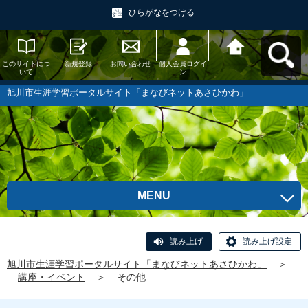
ひらがなをつける
このサイトにつ
新規登録
お問い合わせ
個人会員ログイ
旭川市生涯学習
いて
ン
ポータルサイト
「まなびネット
あさひかわ」へ
旭川市生涯学習ポータルサイト「まなびネットあさひかわ」
戻る
MENU
読み上げ
読み上げ設定
旭川市生涯学習ポータルサイト「まなびネットあさひかわ」
＞
講座・イベント
＞
その他