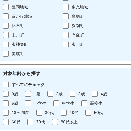
豊岡地域
東光地域
緑が丘地域
鷹栖町
比布町
愛別町
上川町
当麻町
東神楽町
東川町
美瑛町
対象年齢から探す
すべてにチェック
0歳
1歳
2歳
3歳
4歳
5歳
小学生
中学生
高校生
18〜29歳
30代
40代
50代
60代
70代
80代以上