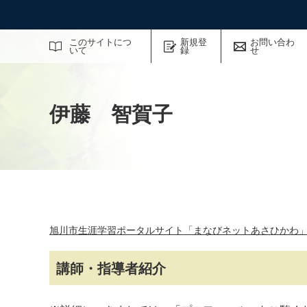
サイト内検索
このサイトにつ
新規登
お問い合わ
いて
録
せ
伊藤 智賀子
旭川市生涯学習ポータルサイト「まなびネットあさひかわ
講師・指導者紹介