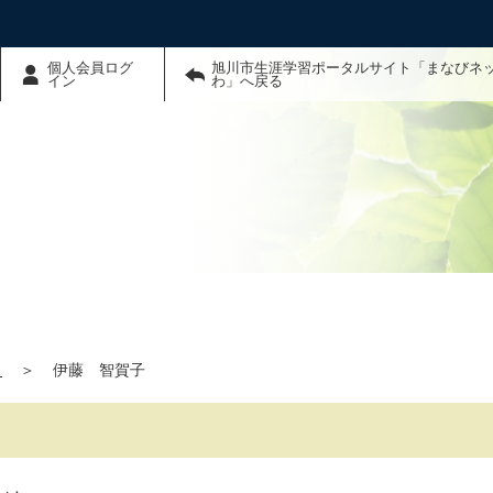
個人会員ログ
旭川市生涯学習ポータルサイト「まなびネ
イン
わ」へ戻る
」
＞
伊藤 智賀子