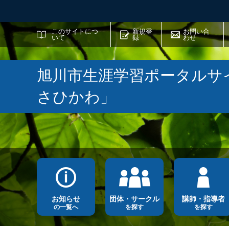
サイト内検索
このサイトにつ
新規登
お問い合
いて
録
わせ
旭川市生涯学習ポータルサ
さひかわ」
お知らせ
団体・サークル
講師・指導者
の一覧へ
を探す
を探す