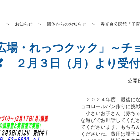
」
＞
お知らせ
＞
団体からのお知らせ
＞
春光台公民館「子育
広場・れっつクック」～チ
❣ ２月３日（月）より受付
公開日
２０２４年度 最後にな
ョコロールパン作りに挑
小さいお子さん（赤ちゃ
な遊びでお世話してくだ
てくださいます。もちろ
くださいね。費用は親子