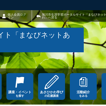
個人会員ログ
旭川市生涯学習ポータルサイト「まなびネッ
イン
わ」へ戻る
イト「まなびネットあ
講座・イベント
あさひかわ学び
活動紹介
を探す
の応援講座
をみる