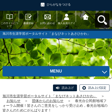
ひらがなをつける
このサイトにつ
新規登録
お問い合わせ
個人会員ログイ
旭川市生涯学習
いて
ン
ポータルサイト
「まなびネット
あさひかわ」へ
旭川市生涯学習ポータルサイト「まなびネットあさひかわ」
戻る
MENU
読み上げ
読み上げ設定
旭川市生涯学習ポータルサイト「まなびネットあさひかわ」
＞
お知らせ
＞
団体からのお知らせ
＞
春光台公民館地域フ
ォーラム開催！皆さんのご意見をしっかり受け止め，春光台地域の
皆さんのためにがんばります！