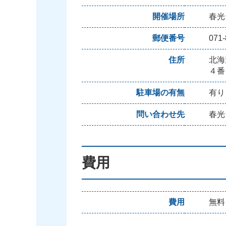
開催場所
春光
郵便番号
071-
住所
北海
４番
駐車場の有無
有り
問い合わせ先
春光
費用
費用
無料