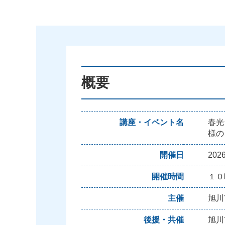
概要
講座・イベント名
春光
様の
開催日
20
開催時間
１０
主催
旭川
後援・共催
旭川