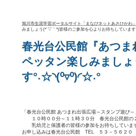
旭川市生涯学習ポータルサイト「まなびネットあさひかわ
みましょう(*´▽｀*)皆様のご参加を心よりお待ちしています°˖☆◝
春光台公民館『あつま
ペッタン楽しみましょう
す°˖☆◝(⁰▿⁰)◜☆˖°
「春光台公民館 あつまれ出張広場～スタンプ遊び～
１０時００分～１１時３０分 春光台公民館の２
乳幼児と保護者の皆様の参加をお待ちしています
お申し込みは春光台公民館 TEL ５３－５６２０