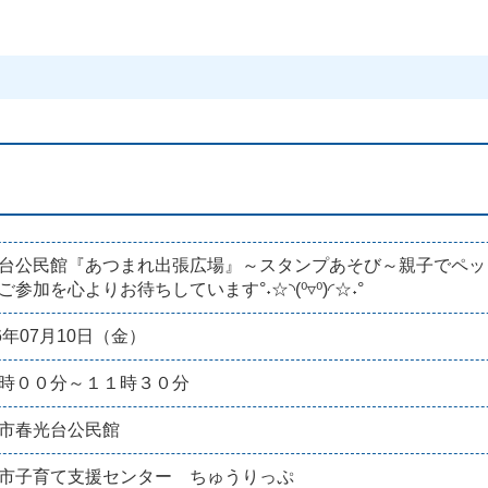
台公民館『あつまれ出張広場』～スタンプあそび～親子でペッタン
ご参加を心よりお待ちしています°˖☆◝(⁰▿⁰)◜☆˖°
26年07月10日（金）
時００分～１１時３０分
市春光台公民館
市子育て支援センター ちゅうりっぷ