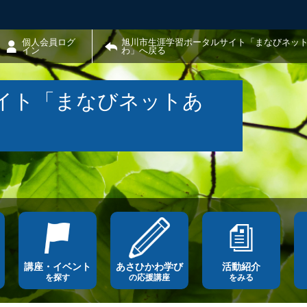
個人会員ログ
旭川市生涯学習ポータルサイト「まなびネッ
イン
わ」へ戻る
イト「まなびネットあ
講座・イベント
あさひかわ学び
活動紹介
を探す
の応援講座
をみる