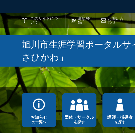
サイト内検索
このサイトにつ
新規登
お問い合
いて
録
わせ
旭川市生涯学習ポータルサ
さひかわ」
お知らせ
団体・サークル
講師・指導者
の一覧へ
を探す
を探す