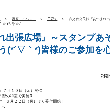
」
＞
講座・イベント
＞
子育て
＞
春光台公民館『あつまれ出
(⁰▿⁰)◜☆˖°
れ出張広場』～スタンプあ
(*´▽｀*)皆様のご参加
公開日
」７月１０日（金）開催
階の和室で実施❣
！６月２２日（月）より受付開始！
 へ！