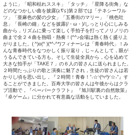
ように」「昭和枯れススキ」「タッチ」「星降る街角」な
どのなつかしい曲を披露(≧∇≦)第２部では「テネシーワル
ツ」「亜麻色の髪の少女」「五番街のマリー」「桃色吐
息」「長崎の鐘」などを披露(/・ω・)/しっとり心にしみる
曲から，リズムに乗って楽しく手拍子を打ってノリノリの
曲まで全２４曲を熱唱・熱奏！(^^♪会場は熱く熱く盛り上
がりました。( ^)o(^ )(*^-^*)フィナーレは「青春時代」！み
んな青春時代をなつかしく振り返り，じ～んとして，眼が
うるんできている方も。そして生徒全員から，心を込めて
大きな拍手が「TAKE７」の６人の皆さんに送られました。
２時間たっぷりの歌と演奏に魅了され，生徒の皆さんは若
かりし頃を思い出し，『２時間！青春！°˖☆◝(⁰▿⁰)◜☆˖°』す
ることができました。百寿大学の皆さんは午後からはクラ
ブ活動で，『ペーパークラフト』 『旭川駅裏の自然散策』
『卓ゲーム』に分かれて有意義な活動をしていました。