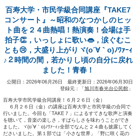
百寿大学・市民学級合同講座『TAKE7
コンサート』～昭和のなつかしのヒッ
ト曲を２４曲熱唱！熱演奏！会場は手
拍子👏，いっしょに歌い👄，涙ぐむこ
とも😢，大盛り上がりヾ(o´∀｀o)ﾉﾜｧｰｨ
♪２時間の間，若かりし頃の自分に戻れ
ました！青春！
公開日：2026年06月26日 最終更新日：2026年06月30日
登録元：「
旭川市春光台公民館
」
百寿大学市民学級合同講座！６月２６日（金）
６月２６日（金）の講座は百寿大学と市民学級の合同で
行いました。今回も「TAKE７」によるすてきな歌声と演奏
を聴いて，音楽の楽しさ，すばらしさを味わうことができ
ました。ヾ(o´∀｀o)ﾉﾜｧｰｨ♪全部でなんと２４曲も披露してく
ださいました。第１部では「小さな世界」「野に咲く花の