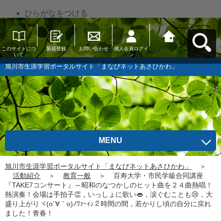
ひらがなをつける
このサイトにつ
新規登録
お問い合わせ
個人会員ログイ
旭川市生涯学習
いて
ン
ポータルサイト
「まなびネット
旭川市生涯学習ポータルサイト「まなびネットあさひかわ」
あさひかわ」へ
戻る
MENU
旭川市生涯学習ポータルサイト「まなびネットあさひかわ」
＞
活動紹介
＞
教育一般
＞
百寿大学・市民学級合同講座
『TAKE7コンサート』～昭和のなつかしのヒット曲を２４曲熱唱！
熱演奏！会場は手拍子👏，いっしょに歌い👄，涙ぐむことも😢，大
盛り上がりヾ(o´∀｀o)ﾉﾜｧｰｨ♪２時間の間，若かりし頃の自分に戻れ
ました！青春！