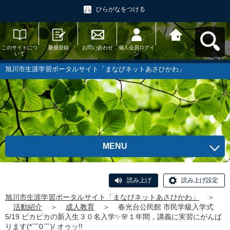
ひらがなをつける
このサイトにつ
新規登録
お問い合わせ
個人会員ログイ
旭川市生涯学習
いて
ン
ポータルサイト
「まなびネット
あさひかわ」へ
旭川市生涯学習ポータルサイト「まなびネットあさひかわ」
戻る
MENU
読み上げ
読み上げ設定
旭川市生涯学習ポータルサイト「まなびネットあさひかわ」
＞
活動紹介
＞
成人教育
＞
春光台公民館 市民学級入学式
5/19 ピカピカの新入生３０名入学✨🌸１年間，講義に実習にがんば
ります(*￣0￣)/ オゥッ!!