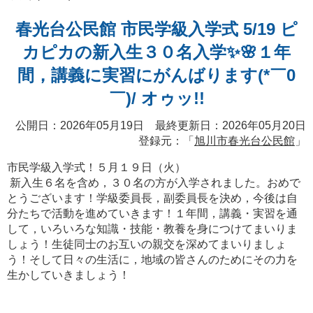
春光台公民館 市民学級入学式 5/19 ピ
カピカの新入生３０名入学✨🌸１年
間，講義に実習にがんばります(*￣0
￣)/ オゥッ!!
公開日：2026年05月19日 最終更新日：2026年05月20日
登録元：「
旭川市春光台公民館
」
市民学級入学式！５月１９日（火）
新入生６名を含め，３０名の方が入学されました。おめで
とうございます！学級委員長，副委員長を決め，今後は自
分たちで活動を進めていきます！１年間，講義・実習を通
して，いろいろな知識・技能・教養を身につけてまいりま
しょう！生徒同士のお互いの親交を深めてまいりましょ
う！そして日々の生活に，地域の皆さんのためにその力を
生かしていきましょう！