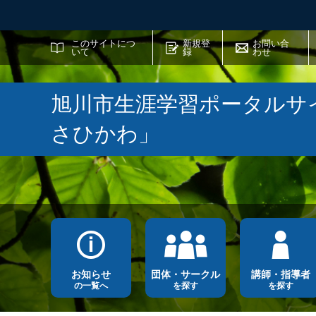
サイト内検索
このサイトにつ
新規登
お問い合
いて
録
わせ
旭川市生涯学習ポータルサ
さひかわ」
お知らせ
団体・サークル
講師・指導者
の一覧へ
を探す
を探す