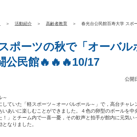
」
＞
活動紹介
＞
高齢者教育
＞
春光台公民館百寿大学 スポーツの
ポーツの秋で「オーバルボール
闘公民館🔥🔥🔥10/17
公開日
ル～
にしていた「軽スポーツ～オーバルボール～」で，高台チャレ
あいあいに楽しむことができました。４色の卵型のボールを中
た！」とチーム内で一喜一憂，その歓声と拍手が館内に元気い
動となりました。