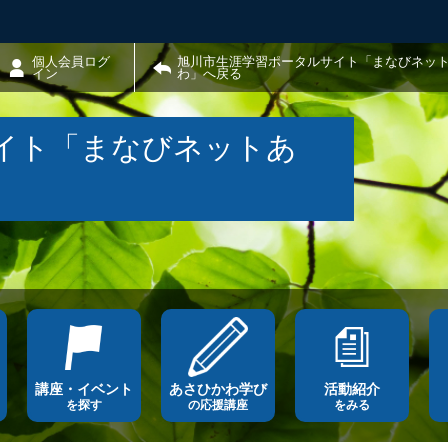
個人会員ログ
旭川市生涯学習ポータルサイト「まなびネッ
イン
わ」へ戻る
イト「まなびネットあ
講座・イベント
あさひかわ学び
活動紹介
を探す
の応援講座
をみる