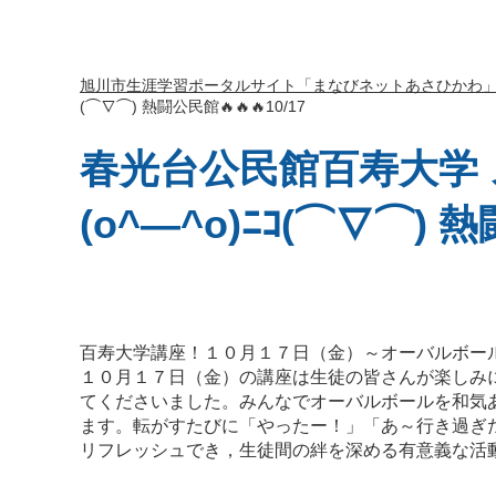
旭川市生涯学習ポータルサイト「まなびネットあさひかわ
(⌒∇⌒) 熱闘公民館🔥🔥🔥10/17
春光台公民館百寿大学 ス
(o^―^o)ﾆｺ(⌒∇⌒) 熱
百寿大学講座！１０月１７日（金）～オーバルボー
１０月１７日（金）の講座は生徒の皆さんが楽しみ
てくださいました。みんなでオーバルボールを和気
ます。転がすたびに「やったー！」「あ～行き過ぎ
リフレッシュでき，生徒間の絆を深める有意義な活