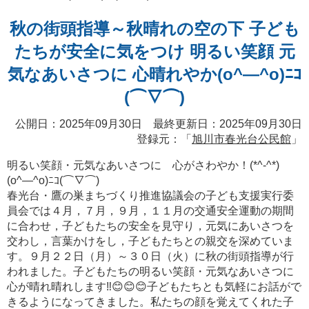
秋の街頭指導～秋晴れの空の下 子ども
たちが安全に気をつけ 明るい笑顔 元
気なあいさつに 心晴れやか(o^―^o)ﾆｺ
(⌒∇⌒)
公開日：2025年09月30日 最終更新日：2025年09月30日
登録元：「
旭川市春光台公民館
」
明るい笑顔・元気なあいさつに 心がさわやか！(*^-^*)
(o^―^o)ﾆｺ(⌒∇⌒)
春光台・鷹の巣まちづくり推進協議会の子ども支援実行委
員会では４月，７月，９月，１１月の交通安全運動の期間
に合わせ，子どもたちの安全を見守り，元気にあいさつを
交わし，言葉かけをし，子どもたちとの親交を深めていま
す。９月２２日（月）～３０日（火）に秋の街頭指導が行
われました。子どもたちの明るい笑顔・元気なあいさつに
心が晴れ晴れします‼😊😊😊子どもたちとも気軽にお話がで
きるようになってきました。私たちの顔を覚えてくれた子