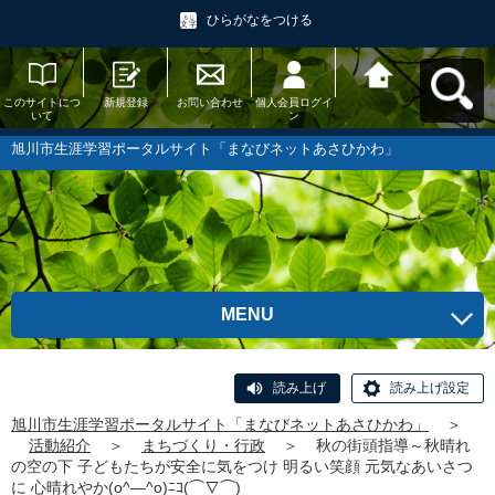
ひらがなをつける
このサイトにつ
新規登録
お問い合わせ
個人会員ログイ
旭川市生涯学習
いて
ン
ポータルサイト
「まなびネット
あさひかわ」へ
旭川市生涯学習ポータルサイト「まなびネットあさひかわ」
戻る
MENU
読み上げ
読み上げ設定
旭川市生涯学習ポータルサイト「まなびネットあさひかわ」
＞
活動紹介
＞
まちづくり・行政
＞
秋の街頭指導～秋晴れ
の空の下 子どもたちが安全に気をつけ 明るい笑顔 元気なあいさつ
に 心晴れやか(o^―^o)ﾆｺ(⌒∇⌒)