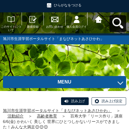
ひらがなをつける
このサイトにつ
新規登録
お問い合わせ
個人会員ログイ
旭川市生涯学習
いて
ン
ポータルサイト
「まなびネット
あさひかわ」へ
旭川市生涯学習ポータルサイト「まなびネットあさひかわ」
戻る
MENU
読み上げ
読み上げ設定
旭川市生涯学習ポータルサイト「まなびネットあさひかわ」
＞
活動紹介
＞
高齢者教育
＞
百寿大学「リース作り」講座
6/6(金) かわいく 美しく 世界にひとつしかないリースができまし
た！みんな大満足😊😊😊