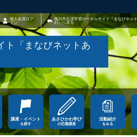
個人会員ログ
旭川市生涯学習ポータルサイト「まなびネッ
イン
わ」へ戻る
イト「まなびネットあ
講座・イベント
あさひかわ学び
活動紹介
を探す
の応援講座
をみる