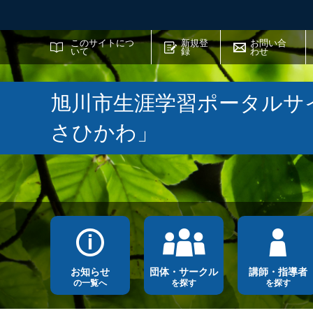
サイト内検索
このサイトにつ
新規登
お問い合
いて
録
わせ
旭川市生涯学習ポータルサ
さひかわ」
お知らせ
団体・サークル
講師・指導者
の一覧へ
を探す
を探す