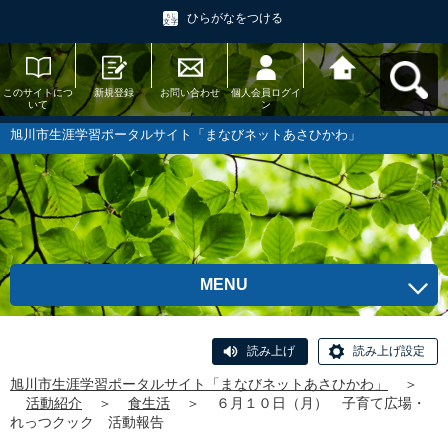
ひらがなをつける
このサイトにつ
新規登録
お問い合わせ
個人会員ログイ
旭川市生涯学習
いて
ン
ポータルサイト
「まなびネット
あさひかわ」へ
旭川市生涯学習ポータルサイト「まなびネットあさひかわ」
戻る
MENU
読み上げ
読み上げ設定
旭川市生涯学習ポータルサイト「まなびネットあさひかわ」
＞
活動紹介
＞
食生活
＞
６月１０日（月） 子育て広場・
れっつクック 活動報告