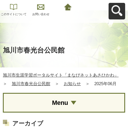
このサイトについて
お問い合わせ
旭川市生涯学習ポー
タルサイト「まなび
ネットあさひかわ」
へ戻る
旭川市春光台公民館
旭川市生涯学習ポータルサイト「まなびネットあさひかわ」
＞
旭川市春光台公民館
＞
お知らせ
＞
2025年06月
Menu
アーカイブ