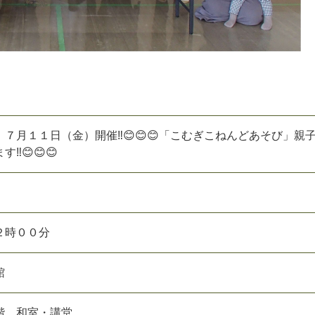
７月１１日（金）開催‼😊😊😊「こむぎこねんどあそび」親
‼😊😊😊
２時００分
館
階 和室・講堂