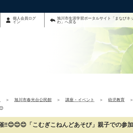
個人会員ログ
旭川市生涯学習ポータルサイト「まなびネ
イン
わ」へ戻る
」
＞
旭川市春光台公民館
＞
講座・イベント
＞
幼児教育

‼😊😊😊「こむぎこねんどあそび」親子での参