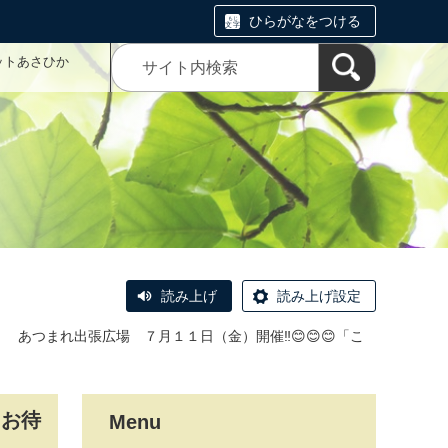
ひらがなをつける
ットあさひか
読み上げ
読み上げ設定
＞
あつまれ出張広場 ７月１１日（金）開催‼😊😊😊「こ
加お待
Menu