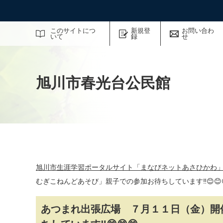
サイト内検索
このサイトにつ
新規登
お問い合わ
いて
録
せ
旭川市春光台公民館
旭川市生涯学習ポータルサイト「まなびネットあさひかわ
むぎこねんどあそび」親子での参加お待ちしています‼😊😊
あつまれ出張広場 ７月１１日（金）開催