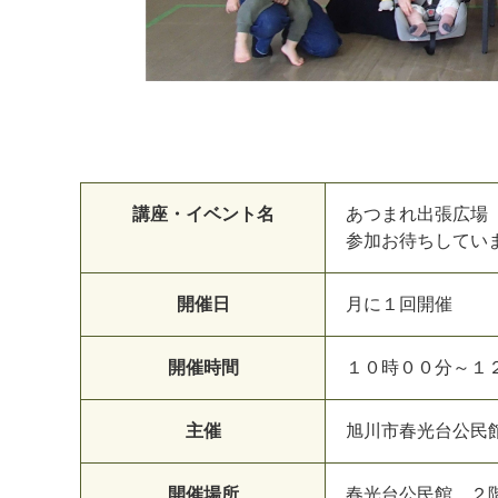
講座・イベント名
あつまれ出張広場 
参加お待ちしています
開催日
月に１回開催
開催時間
１０時００分～１
主催
旭川市春光台公民
開催場所
春光台公民館 ２