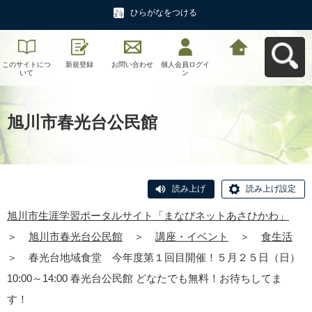
ひらがなをつける
このサイトにつ
新規登録
お問い合わせ
個人会員ログイ
旭川市生涯学習
いて
ン
ポータルサイト
「まなびネット
あさひかわ」へ
戻る
旭川市春光台公民館
読み上げ
読み上げ設定
旭川市生涯学習ポータルサイト「まなびネットあさひかわ」
＞
旭川市春光台公民館
＞
講座・イベント
＞
食生活
＞
春光台地域食堂 今年度第１回目開催！５月２５日（日）
10:00～14:00 春光台公民館 どなたでも無料！お待ちしてま
す！