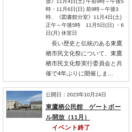
放》11月4日(土) 午前9時～午後5
時・11月6日(日) 前9時～午後3
時、《図書館分室》11月4日(土)
正午～午後5時 11月5日(日) ・6
日(月) 休室日
長い歴史と伝統のある東鷹
栖市民文化祭について、東鷹
栖市民文化祭実行委員会と共
催で4年ぶりに開催しま...
公開日：2023年10月24日
東鷹栖公民館 ゲートボー
ル開放（11月）
イベント終了