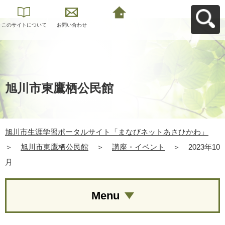
このサイトについて
お問い合わせ
旭川市生涯学習ポー
タルサイト「まなび
ネットあさひかわ」
へ戻る
旭川市東鷹栖公民館
旭川市生涯学習ポータルサイト「まなびネットあさひかわ」
＞
旭川市東鷹栖公民館
＞
講座・イベント
＞
2023年10
月
Menu