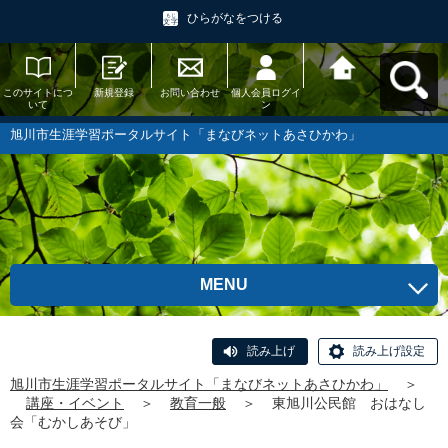
ひらがなをつける
このサイトにつ
新規登録
お問い合わせ
個人会員ログイ
旭川市生涯学習
いて
ン
ポータルサイト
「まなびネット
あさひかわ」へ
旭川市生涯学習ポータルサイト「まなびネットあさひかわ」
戻る
MENU
読み上げ
読み上げ設定
旭川市生涯学習ポータルサイト「まなびネットあさひかわ」
＞
講座・イベント
＞
教育一般
＞
東旭川公民館 おはなし
会「むかしあそび」