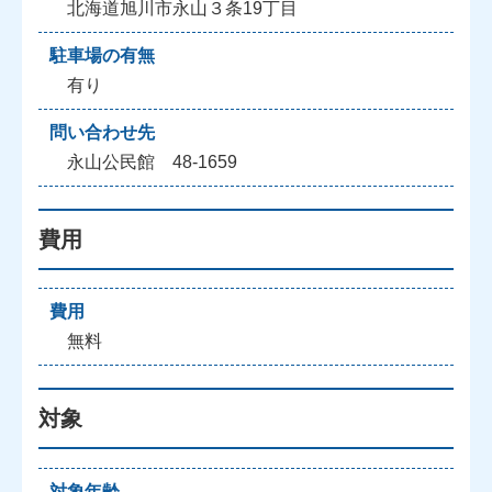
北海道旭川市永山３条19丁目
駐車場の有無
有り
問い合わせ先
永山公民館 48-1659
費用
費用
無料
対象
対象年齢