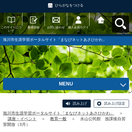
ひらがなをつける
このサイトにつ
新規登録
お問い合わせ
個人会員ログイ
旭川市生涯学習
いて
ン
ポータルサイト
「まなびネット
あさひかわ」へ
旭川市生涯学習ポータルサイト「まなびネットあさひかわ」
戻る
MENU
読み上げ
読み上げ設定
旭川市生涯学習ポータルサイト「まなびネットあさひかわ」
＞
講座・イベント
＞
教育一般
＞
永山公民館 放課後自習
室開放（3月）